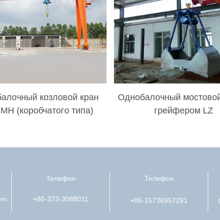
алочный козловой кран
Однобалочный мостовой
 MH (коробчатого типа)
грейфером LZ
Телефон
Телефон
om
+86-373-3088011
+86-15736957281