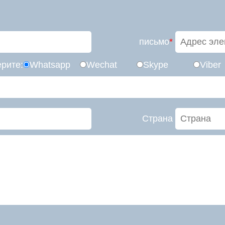
письмо
*
рите:
Whatsapp
Wechat
Skype
Viber
Страна