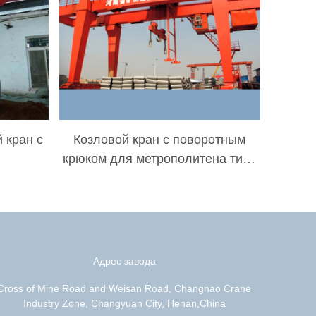
 кран с
Козловой кран с поворотным
крюком для метрополитена типа
U
Адрес завода
Cross of Mine Road and Weisan Road, Changnao Crane
Industry Zone, Changyuan City, Henan,China