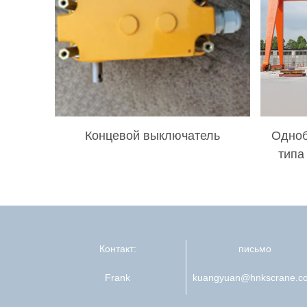
Концевой выключатель
Одноб
типа
Контакт:
письмо
Frank
kuangyuan@hnkscrane.c