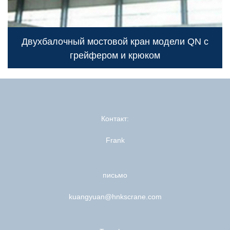
Двухбалочный мостовой кран модели QN с
грейфером и крюком
Контакт:
Frank
письмо
kuangyuan@hnkscrane.com