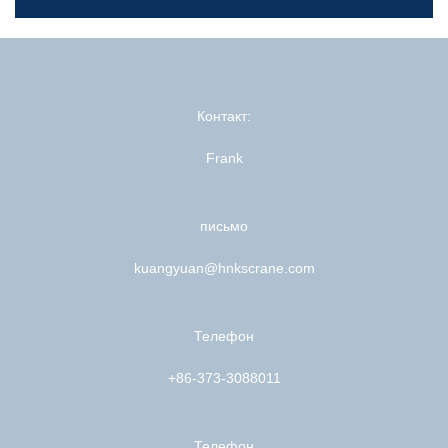
Контакт:
Frank
письмо
kuangyuan@hnkscrane.com
Телефон
+86-373-3088011
Телефон