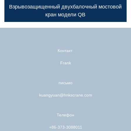
Взрывозащищенный двухбалочный мостовой
кран модели QB
Контакт:
Frank
письмо
kuangyuan@hnkscrane.com
Телефон
+86-373-3088011